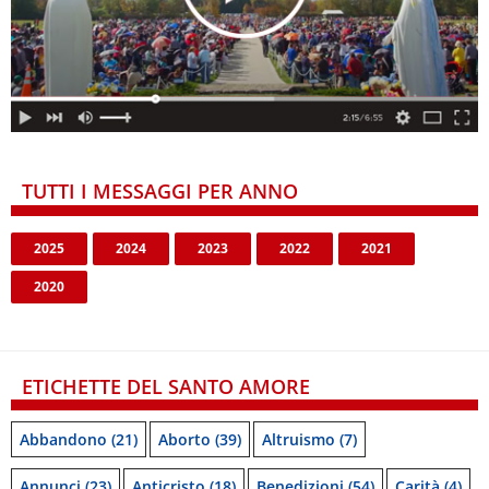
TUTTI I MESSAGGI PER ANNO
2025
2024
2023
2022
2021
2020
ETICHETTE DEL SANTO AMORE
Abbandono
(21)
Aborto
(39)
Altruismo
(7)
Annunci
(23)
Anticristo
(18)
Benedizioni
(54)
Carità
(4)