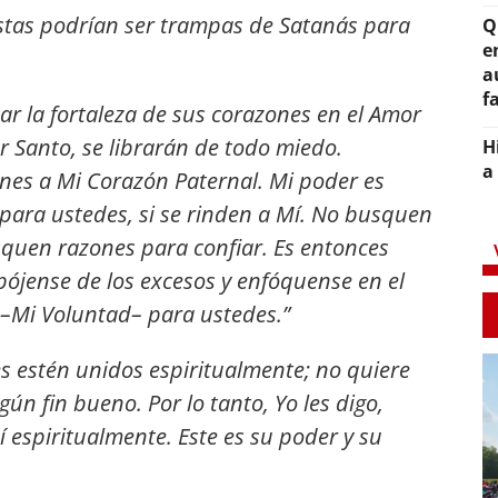
estas podrían ser trampas de Satanás para
Q
e
a
f
r la fortaleza de sus corazones en el Amor
or Santo, se librarán de todo miedo.
H
a
es a Mi Corazón Paternal. Mi poder es
para ustedes, si se rinden a Mí. No busquen
quen razones para confiar. Es entonces
pójense de los excesos y enfóquense en el
 –Mi Voluntad– para ustedes.”
s estén unidos espiritualmente; no quiere
gún fin bueno. Por lo tanto, Yo les digo,
 espiritualmente. Este es su poder y su