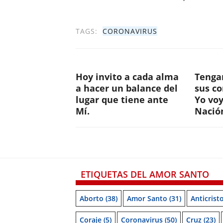
TAGS:
CORONAVIRUS
Hoy invito a cada alma
Tenga
a hacer un balance del
sus c
lugar que tiene ante
Yo voy
Mí.
Nació
ETIQUETAS DEL AMOR SANTO
Aborto
(38)
Amor Santo
(31)
Anticrist
Coraje
(5)
Coronavirus
(50)
Cruz
(23)