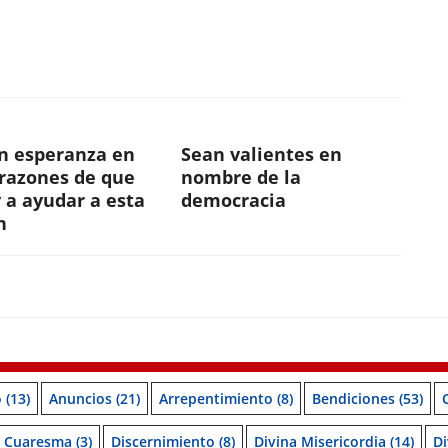
n esperanza en
Sean valientes en
orazones de que
nombre de la
 a ayudar a esta
democracia
n
o
(13)
Anuncios
(21)
Arrepentimiento
(8)
Bendiciones
(53)
Cuaresma
(3)
Discernimiento
(8)
Divina Misericordia
(14)
Di