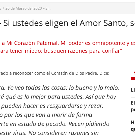
s
/
20 de Marzo del 2020 – Si...
 Si ustedes eligen el Amor Santo, s
 Mi Corazón Paternal. Mi poder es omnipotente y es 
ara tener miedo; busquen razones para confiar"
ado a reconocer como el Corazón de Dios Padre. Dice:
ra. Yo veo todas las cosas; lo bueno y lo malo.
L
é qué es lo mejor para ustedes. Así que hoy
E
e pueden hacer es resguardarse y rezar.
p
o por los que van a morir de forma
H
rte en estado de pecado. Recen pidiendo
q
este virus. No consideren razones sin