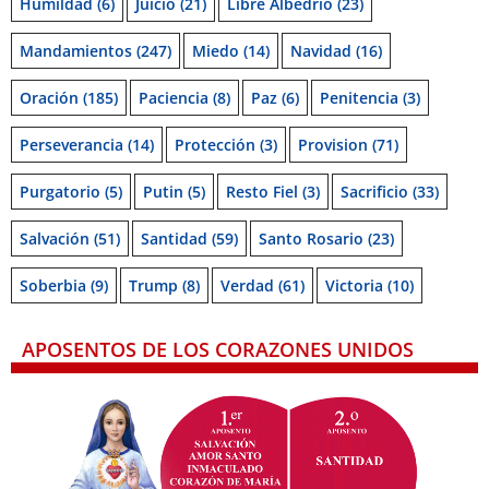
Humildad
(6)
Juicio
(21)
Libre Albedrío
(23)
Mandamientos
(247)
Miedo
(14)
Navidad
(16)
Oración
(185)
Paciencia
(8)
Paz
(6)
Penitencia
(3)
Perseverancia
(14)
Protección
(3)
Provision
(71)
Purgatorio
(5)
Putin
(5)
Resto Fiel
(3)
Sacrificio
(33)
Salvación
(51)
Santidad
(59)
Santo Rosario
(23)
Soberbia
(9)
Trump
(8)
Verdad
(61)
Victoria
(10)
APOSENTOS DE LOS CORAZONES UNIDOS