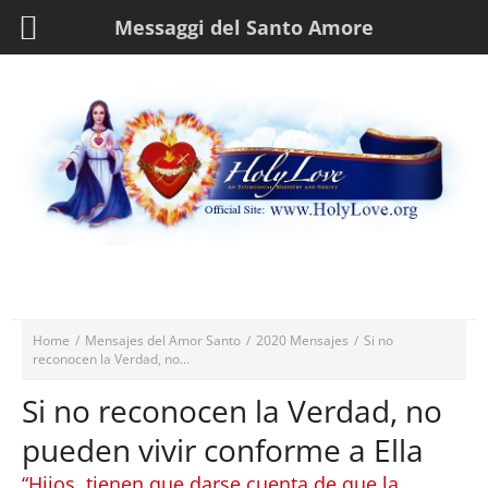
Messaggi del Santo Amore
Home
/
Mensajes del Amor Santo
/
2020 Mensajes
/
Si no
reconocen la Verdad, no...
Si no reconocen la Verdad, no
pueden vivir conforme a Ella
“Hijos, tienen que darse cuenta de que la