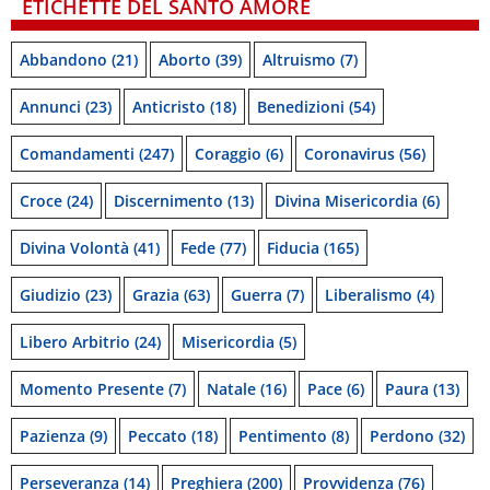
ETICHETTE DEL SANTO AMORE
Abbandono
(21)
Aborto
(39)
Altruismo
(7)
Annunci
(23)
Anticristo
(18)
Benedizioni
(54)
Comandamenti
(247)
Coraggio
(6)
Coronavirus
(56)
Croce
(24)
Discernimento
(13)
Divina Misericordia
(6)
Divina Volontà
(41)
Fede
(77)
Fiducia
(165)
Giudizio
(23)
Grazia
(63)
Guerra
(7)
Liberalismo
(4)
Libero Arbitrio
(24)
Misericordia
(5)
Momento Presente
(7)
Natale
(16)
Pace
(6)
Paura
(13)
Pazienza
(9)
Peccato
(18)
Pentimento
(8)
Perdono
(32)
Perseveranza
(14)
Preghiera
(200)
Provvidenza
(76)