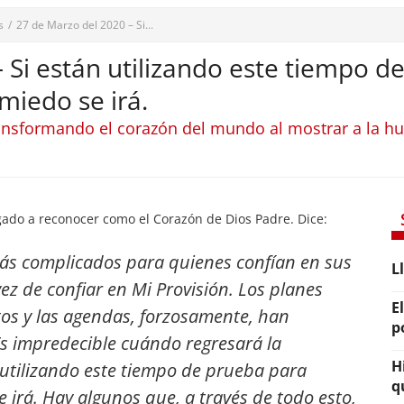
s
/
27 de Marzo del 2020 – Si...
 Si están utilizando este tiempo d
miedo se irá.
ransformando el corazón del mundo al mostrar a la h
ado a reconocer como el Corazón de Dios Padre. Dice:
ás complicados para quienes confían en sus
L
ez de confiar en Mi Provisión. Los planes
E
os y las agendas, forzosamente, han
p
s impredecible cuándo regresará la
H
 utilizando este tiempo de prueba para
q
e irá. Hay algunos que, a través de todo esto,