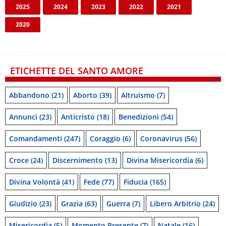
2025
2024
2023
2022
2021
2020
ETICHETTE DEL SANTO AMORE
Abbandono
(21)
Aborto
(39)
Altruismo
(7)
Annunci
(23)
Anticristo
(18)
Benedizioni
(54)
Comandamenti
(247)
Coraggio
(6)
Coronavirus
(56)
Croce
(24)
Discernimento
(13)
Divina Misericordia
(6)
Divina Volontà
(41)
Fede
(77)
Fiducia
(165)
Giudizio
(23)
Grazia
(63)
Guerra
(7)
Libero Arbitrio
(24)
Misericordia
(5)
Momento Presente
(7)
Natale
(16)