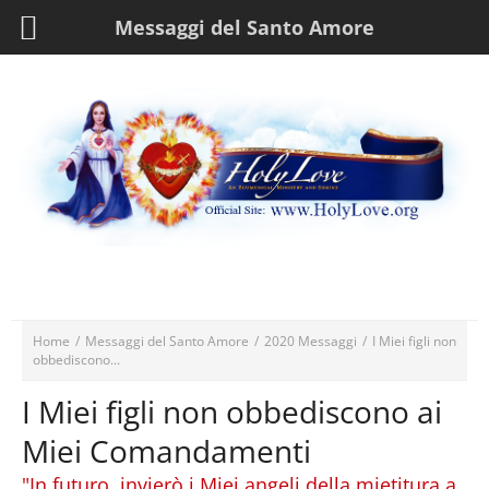
Messaggi del Santo Amore
Home
/
Messaggi del Santo Amore
/
2020 Messaggi
/
I Miei figli non
obbediscono...
I Miei figli non obbediscono ai
Miei Comandamenti
"In futuro, invierò i Miei angeli della mietitura a