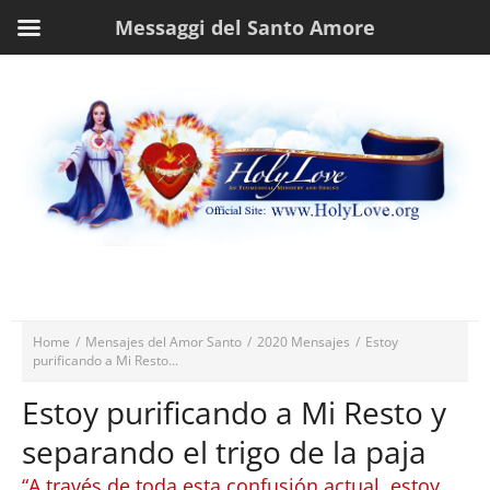
Messaggi del Santo Amore
Home
/
Mensajes del Amor Santo
/
2020 Mensajes
/
Estoy
purificando a Mi Resto...
Estoy purificando a Mi Resto y
separando el trigo de la paja
“A través de toda esta confusión actual, estoy