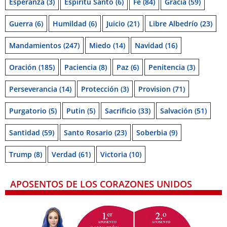
Esperanza
(3)
Espiritu Santo
(6)
Fe
(84)
Gracia
(59)
Guerra
(6)
Humildad
(6)
Juicio
(21)
Libre Albedrío
(23)
Mandamientos
(247)
Miedo
(14)
Navidad
(16)
Oración
(185)
Paciencia
(8)
Paz
(6)
Penitencia
(3)
Perseverancia
(14)
Protección
(3)
Provision
(71)
Purgatorio
(5)
Putin
(5)
Sacrificio
(33)
Salvación
(51)
Santidad
(59)
Santo Rosario
(23)
Soberbia
(9)
Trump
(8)
Verdad
(61)
Victoria
(10)
APOSENTOS DE LOS CORAZONES UNIDOS