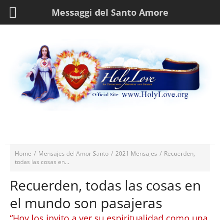
Messaggi del Santo Amore
Home
/
Mensajes del Amor Santo
/
2021 Mensajes
/
Recuerden,
todas las cosas en...
Recuerden, todas las cosas en
el mundo son pasajeras
“Hoy los invito a ver su espiritualidad como una