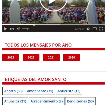
TODOS LOS MENSAJES POR AÑO
2023
2022
2021
2020
ETIQUETAS DEL AMOR SANTO
Aborto
(38)
Amor Santo
(31)
Anticristo
(13)
Anuncios
(21)
Arrepentimiento
(8)
Bendiciones
(53)