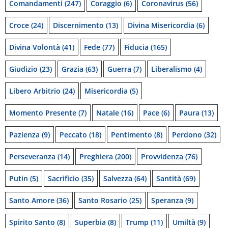
Comandamenti
(247)
Coraggio
(6)
Coronavirus
(56)
Croce
(24)
Discernimento
(13)
Divina Misericordia
(6)
Divina Volontà
(41)
Fede
(77)
Fiducia
(165)
Giudizio
(23)
Grazia
(63)
Guerra
(7)
Liberalismo
(4)
Libero Arbitrio
(24)
Misericordia
(5)
Momento Presente
(7)
Natale
(16)
Pace
(6)
Paura
(13)
Pazienza
(9)
Peccato
(18)
Pentimento
(8)
Perdono
(32)
Perseveranza
(14)
Preghiera
(200)
Provvidenza
(76)
Putin
(5)
Sacrificio
(35)
Salvezza
(64)
Santità
(69)
Santo Amore
(36)
Santo Rosario
(25)
Speranza
(9)
Spirito Santo
(8)
Superbia
(8)
Trump
(11)
Umiltà
(9)