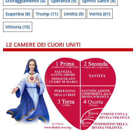
Scoraggiamento
(4)
Speranza
(9)
Spirito Santo
(8)
Superbia
(8)
Trump
(11)
Umiltà
(9)
Verità
(61)
Vittoria
(10)
LE CAMERE DEI CUORI UNITI