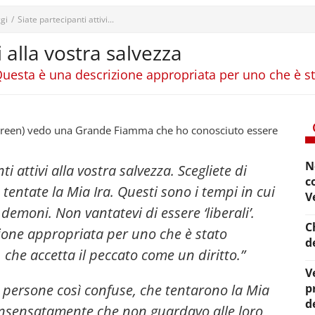
gi
/
Siate partecipanti attivi...
i alla vostra salvezza
. Questa è una descrizione appropriata per uno che è 
ureen) vedo una Grande Fiamma che ho conosciuto essere
N
nti attivi alla vostra salvezza. Scegliete di
c
entate la Mia Ira. Questi sono i tempi in cui
V
 demoni. Non vantatevi di essere ‘liberali’.
C
ione appropriata per uno che è stato
d
, che accetta il peccato come un diritto.”
V
e persone così confuse, che tentarono la Mia
p
d
 insensatamente che non guardavo alle loro