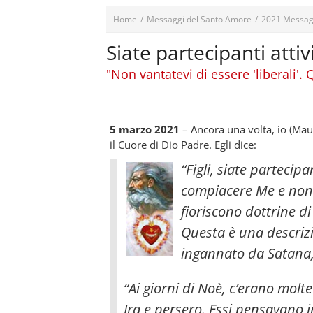
Home
/
Messaggi del Santo Amore
/
2021 Messag
Siate partecipanti attiv
"Non vantatevi di essere 'liberali'
5 marzo 2021
– Ancora una volta, io (Ma
il Cuore di Dio Padre. Egli dice:
“Figli, siate partecipa
compiacere Me e non t
fioriscono dottrine di
Questa è una descriz
ingannato da Satana
“Ai giorni di Noè, c’erano molt
Ira e persero. Essi pensavano