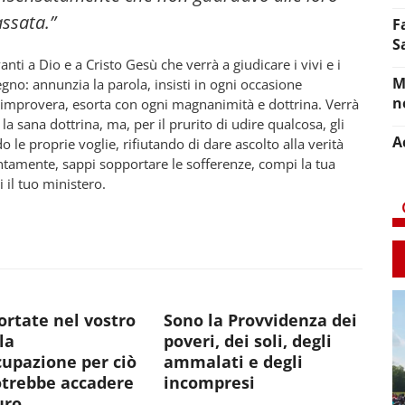
assata.”
F
S
nti a Dio e a Cristo Gesù che verrà a giudicare i vivi e i
M
egno: annunzia la parola, insisti in ogni occasione
n
mprovera, esorta con ogni magnanimità e dottrina. Verrà
 la sana dottrina, ma, per il prurito di udire qualcosa, gli
A
le proprie voglie, rifiutando di dare ascolto alla verità
tentamente, sappi sopportare le sofferenze, compi la tua
il tuo ministero.
rtate nel vostro
Sono la Provvidenza dei
la
poveri, dei soli, degli
upazione per ciò
ammalati e degli
otrebbe accadere
incompresi
uro