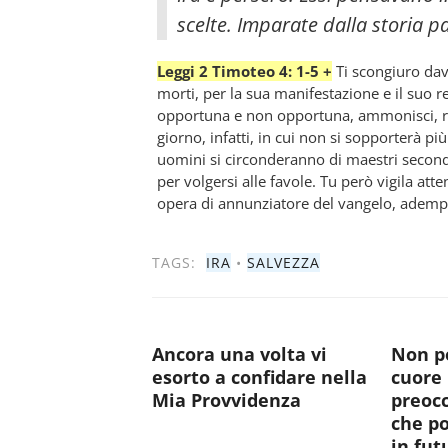
scelte. Imparate dalla storia p
Leggi 2 Timoteo 4: 1-5 +
Ti scongiuro dava
morti, per la sua manifestazione e il suo r
opportuna e non opportuna, ammonisci, ri
giorno, infatti, in cui non si sopporterà più
uomini si circonderanno di maestri secondo 
per volgersi alle favole. Tu però vigila at
opera di annunziatore del vangelo, adempi 
TAGS:
IRA
•
SALVEZZA
Ancora una volta vi
Non po
esorto a confidare nella
cuore 
Mia Provvidenza
preocc
che p
in fut