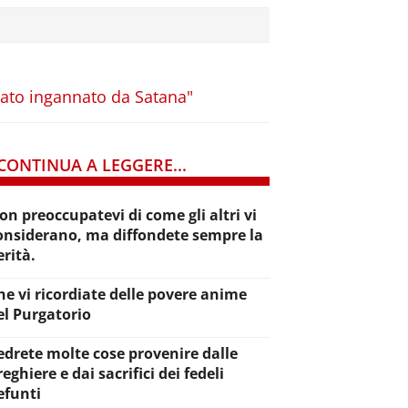
stato ingannato da Satana"
CONTINUA A LEGGERE...
on preoccupatevi di come gli altri vi
onsiderano, ma diffondete sempre la
erità.
he vi ricordiate delle povere anime
el Purgatorio
edrete molte cose provenire dalle
reghiere e dai sacrifici dei fedeli
efunti