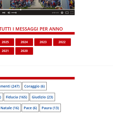
TUTTI I MESSAGGI PER ANNO
2025
2024
2023
2022
2021
2020
menti
(247)
Coraggio
(6)
)
Fiducia
(165)
Giudizio
(23)
Natale
(16)
Pace
(6)
Paura
(13)