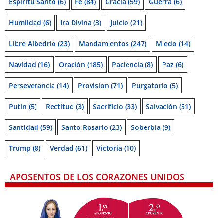
Espiritu Santo
(6)
Fe
(84)
Gracia
(59)
Guerra
(6)
Humildad
(6)
Ira Divina
(3)
Juicio
(21)
Libre Albedrío
(23)
Mandamientos
(247)
Miedo
(14)
Navidad
(16)
Oración
(185)
Paciencia
(8)
Paz
(6)
Perseverancia
(14)
Provision
(71)
Purgatorio
(5)
Putin
(5)
Rectitud
(3)
Sacrificio
(33)
Salvación
(51)
Santidad
(59)
Santo Rosario
(23)
Soberbia
(9)
Trump
(8)
Verdad
(61)
Victoria
(10)
APOSENTOS DE LOS CORAZONES UNIDOS