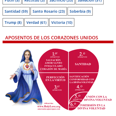
Putin
(5)
Rectitud
(3)
Sacrificio
(33)
Salvación
(51)
Santidad
(59)
Santo Rosario
(23)
Soberbia
(9)
Trump
(8)
Verdad
(61)
Victoria
(10)
APOSENTOS DE LOS CORAZONES UNIDOS