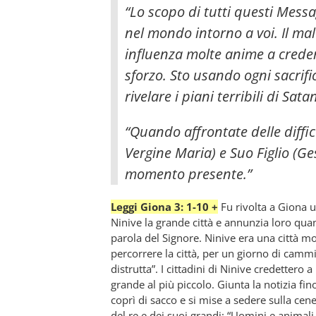
“Lo scopo di tutti questi Messag
nel mondo intorno a voi. Il mal
influenza molte anime a crede
sforzo. Sto usando ogni sacrifi
rivelare i piani terribili di Sata
“Quando affrontate delle diffi
Vergine Maria) e Suo Figlio (Ge
momento presente.”
Leggi Giona 3: 1-10 +
Fu rivolta a Giona u
Ninive la grande città e annunzia loro quan
parola del Signore. Ninive era una città m
percorrere la città, per un giorno di camm
distrutta”. I cittadini di Ninive credettero
grande al più piccolo. Giunta la notizia fino 
coprì di sacco e si mise a sedere sulla cen
del re e dei suoi grandi: “Uomini e animali