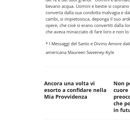
bevano acqua. Uomini e bestie si coprano d
converta dalla sua condotta malvagia e dal
cambi, si impietosisca, deponga il suo ard
opere, che cioè si erano convertiti dalla l
che aveva minacciato di fare loro e non lo 
* I Messaggi del Santo e Divino Amore dati
americana Maureen Sweeney-Kyle
Ancora una volta vi
Non po
esorto a confidare nella
cuore 
Mia Provvidenza
preocc
che p
in fut