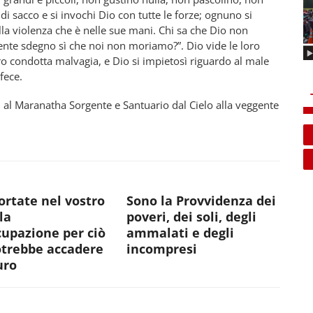
i sacco e si invochi Dio con tutte le forze; ognuno si
la violenza che è nelle sue mani. Chi sa che Dio non
ente sdegno sì che noi non moriamo?”. Dio vide le loro
oro condotta malvagia, e Dio si impietosì riguardo al male
fece.
 al Maranatha Sorgente e Santuario dal Cielo alla veggente
rtate nel vostro
Sono la Provvidenza dei
la
poveri, dei soli, degli
upazione per ciò
ammalati e degli
otrebbe accadere
incompresi
uro