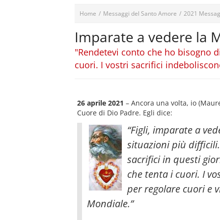
Home
/
Messaggi del Santo Amore
/
2021 Messag
Imparate a vedere la Mi
"Rendetevi conto che ho bisogno di 
cuori. I vostri sacrifici indeboliscon
26 aprile 2021
– Ancora una volta, io (Mau
Cuore di Dio Padre. Egli dice:
“Figli, imparate a ve
situazioni più diffici
sacrifici in questi g
che tenta i cuori. I vo
per regolare cuori e 
Mondiale
.”