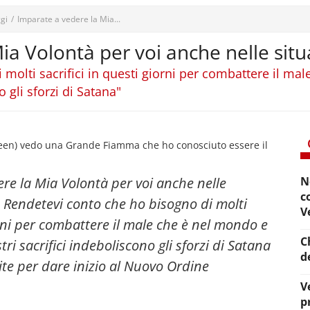
gi
/
Imparate a vedere la Mia...
a Volontà per voi anche nelle situaz
molti sacrifici in questi giorni per combattere il mal
o gli sforzi di Satana"
reen) vedo una Grande Fiamma che ho conosciuto essere il
dere la Mia Volontà per voi anche nelle
N
c
li. Rendetevi conto che ho bisogno di molti
V
iorni per combattere il male che è nel mondo e
C
stri sacrifici indeboliscono gli sforzi di Satana
d
vite per dare inizio al Nuovo Ordine
V
p