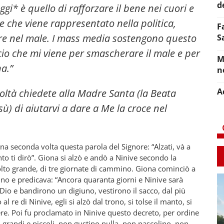
d
gi* è quello di rafforzare il bene nei cuori e
e che viene rappresentato nella politica,
F
re nel male. I mass media sostengono questo
S
cio che mi viene per smascherare il male e per
M
na.”
n
A
coltà chiedete alla Madre Santa (la Beata
sù) di aiutarvi a dare a Me la croce nel
na seconda volta questa parola del Signore: “Alzati, và a
to ti dirò”. Giona si alzò e andò a Ninive secondo la
olto grande, di tre giornate di cammino. Giona cominciò a
ino e predicava: “Ancora quaranta giorni e Ninive sarà
 a Dio e bandirono un digiuno, vestirono il sacco, dal più
al re di Ninive, egli si alzò dal trono, si tolse il manto, si
ere. Poi fu proclamato in Ninive questo decreto, per ordine
, grandi e piccoli, non gustino nulla, non pascolino, non