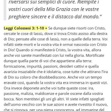
riversarsi sui semplici di cuore. Riempite i
vostri cuori della Mia Grazia con le vostre
preghiere sincere e il distacco dal mondo.”
Leggi Colossesi 3: 1-10 +
Se dunque siete risorti con Cristo,
cercate le cose di lassù, dove si trova Cristo assiso alla destra
di Dio; pensate alle cose di lassù, non a quelle della terra. Voi
infatti siete morti e la vostra vita è ormai nascosta con Cristo
in Dio! Quando si manifesterà Cristo, la vostra vita, allora
anche voi sarete manifestati con lui nella gloria. Mortificate
dunque quella parte di voi che appartiene alla terra:
fornicazione, impurità, passioni, desideri cattivi e quella
avarizia insaziabile che è idolatria, cose tutte che attirano l’ira
di Dio su coloro che disobbediscono. Anche voi un tempo
eravate così, quando la vostra vita era immersa in questi vizi.
Ora invece deponete anche voi tutte queste cose: ira,
passione, malizia, maldicenze e parole oscene dalla vostra
bocca. Non mentitevi gli uni gli altri. Vi siete infatti spogliati
dell’uomo vecchio con le sue azioni e avete rivestito il nuovo,
che si rinnova, per una piena conoscenza, ad immagine del