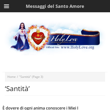
Messaggi del Santo Amore
Home
/
"Santità"
(Page 3)
‘Santità’
È dovere di ogni anima conoscere i Miei I