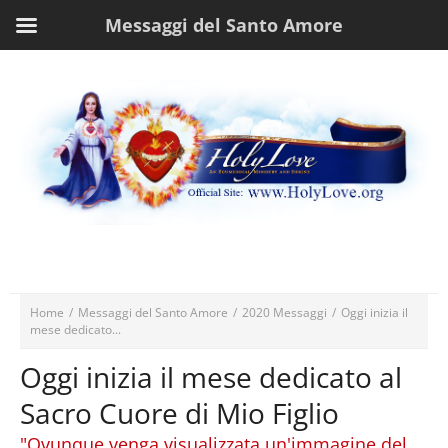
Messaggi del Santo Amore
Home
/
Messaggi del Santo Amore
/
2020 Messaggi
/
Oggi inizia il
mese dedicato...
Oggi inizia il mese dedicato al
Sacro Cuore di Mio Figlio
"Ovunque venga visualizzata un'immagine del