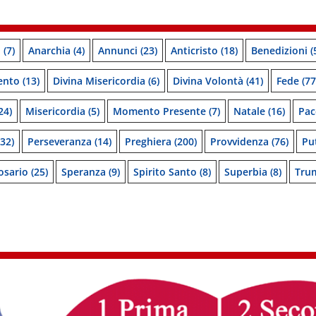
o
(7)
Anarchia
(4)
Annunci
(23)
Anticristo
(18)
Benedizioni
(
ento
(13)
Divina Misericordia
(6)
Divina Volontà
(41)
Fede
(77
24)
Misericordia
(5)
Momento Presente
(7)
Natale
(16)
Pac
32)
Perseveranza
(14)
Preghiera
(200)
Provvidenza
(76)
Pu
osario
(25)
Speranza
(9)
Spirito Santo
(8)
Superbia
(8)
Tru