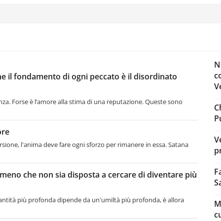
N
c
che il fondamento di ogni peccato è il disordinato
Ve
renza. Forse è l’amore alla stima di una reputazione. Queste sono
C
P
ore
V
rsione, l'anima deve fare ogni sforzo per rimanere in essa. Satana
pr
F
meno che non sia disposta a cercare di diventare più
S
tità più profonda dipende da un'umiltà più profonda, è allora
M
c