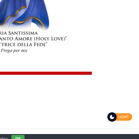
LIGHT
ciale
Spagnolo
Francese
Coreano
Polacco
olicy
OK