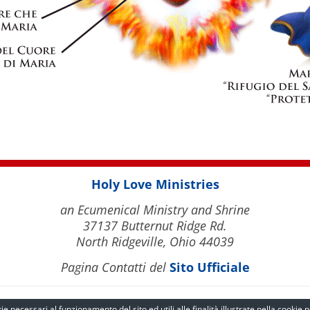
Holy Love Ministries
an Ecumenical Ministry and Shrine
37137 Butternut Ridge Rd.
North Ridgeville, Ohio 44039
Pagina Contatti del
Sito Ufficiale
Italiano
Sito Uffi
e necessari al funzionamento del sito ed utili alle finalità illustrate nella
cookie p