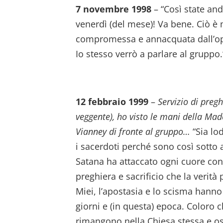
7 novembre 1998
– “Così state and
venerdì (del mese)! Va bene. Ciò è
compromessa e annacquata dall’opin
Io stesso verrò a parlare al gruppo.
12 febbraio 1999
–
Servizio di preg
veggente), ho visto le mani della Ma
Vianney di fronte al gruppo…
“Sia lo
i sacerdoti perché sono così sotto 
Satana ha attaccato ogni cuore con
preghiera e sacrificio che la verità 
Miei, l’apostasia e lo scisma hanno
giorni e (in questa) epoca. Coloro 
rimangono nella Chiesa stessa e osc