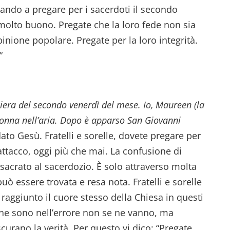
ando a pregare per i sacerdoti il secondo
 molto buono. Pregate che la loro fede non sia
ione popolare. Pregate per la loro integrità.
”
hiera del secondo venerdì del mese. Io, Maureen (la
donna nell’aria. Dopo è apparso San Giovanni
dato Gesù. Fratelli e sorelle, dovete pregare per
attacco, oggi più che mai. La confusione di
sacrato al sacerdozio. È solo attraverso molta
può essere trovata e resa nota. Fratelli e sorelle
 raggiunto il cuore stesso della Chiesa in questi
che sono nell’errore non se ne vanno, ma
urano la verità. Per questo vi dico: “Pregate