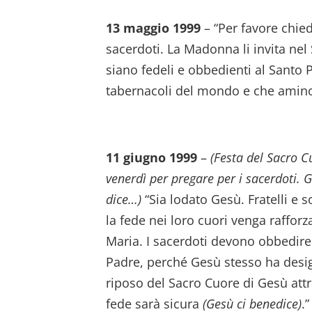
13 maggio 1999
– “Per favore chiede
sacerdoti. La Madonna li invita nel 
siano fedeli e obbedienti al Santo
tabernacoli del mondo e che amino 
11 giugno 1999
–
(Festa del Sacro C
venerdì per pregare per i sacerdoti. 
dice…)
“Sia lodato Gesù. Fratelli e s
la fede nei loro cuori venga rafforz
Maria. I sacerdoti devono obbedire 
Padre, perché Gesù stesso ha desi
riposo del Sacro Cuore di Gesù attr
fede sarà sicura
(Gesù ci benedice)
.”