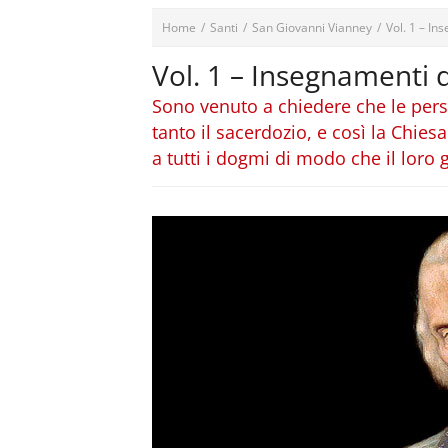
Home
/
Santi
/
San Giovanni Vianney
/
Vol. 1 – In
Vol. 1 – Insegnamenti 
Sono venuto a chiedere che le pers
tanto il sacerdozio, e così la Chiesa
a tutti i dogmi di modo che il loro 