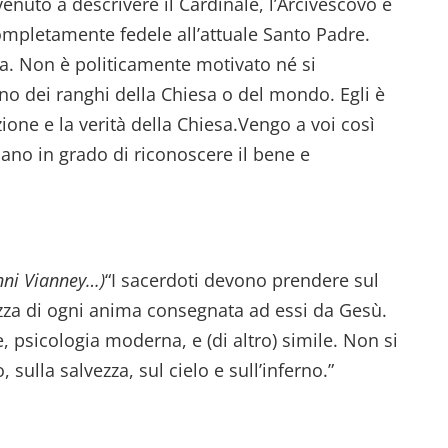
venuto a descrivere il Cardinale, l’Arcivescovo e
ompletamente fedele all’attuale Santo Padre.
ta. Non è politicamente motivato né si
rno dei ranghi della Chiesa o del mondo. Egli è
zione e la verità della Chiesa.Vengo a voi così
ano in grado di riconoscere il bene e
nni Vianney…)
“I sacerdoti devono prendere sul
lvezza di ogni anima consegnata ad essi da Gesù.
, psicologia moderna, e (di altro) simile. Non si
sulla salvezza, sul cielo e sull’inferno.”