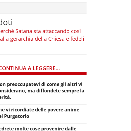
doti
perché Satana sta attaccando così
 alla gerarchia della Chiesa e fedeli
CONTINUA A LEGGERE...
on preoccupatevi di come gli altri vi
onsiderano, ma diffondete sempre la
erità.
he vi ricordiate delle povere anime
el Purgatorio
edrete molte cose provenire dalle