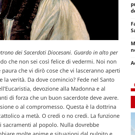
p
d
F
S
M
n
Patrono dei Sacerdoti Diocesani. Guardo in alto per
do che non sei così felice di vedermi. Noi non
A
 paura che vi dirò cose che vi lasceranno aperti
are la verità. Da dove comincio? Fede nel Santo
ll’Eucaristia, devozione alla Madonna e al
unti di forza che un buon sacerdote deve avere.
ussione o al compromesso. Questa è la dottrina
ttolico a metà. O credi o no credi. La funzione
 i sacramenti al popolo. Nulla dovrebbe
ambiare molte anime e situazioni dal pulpito e