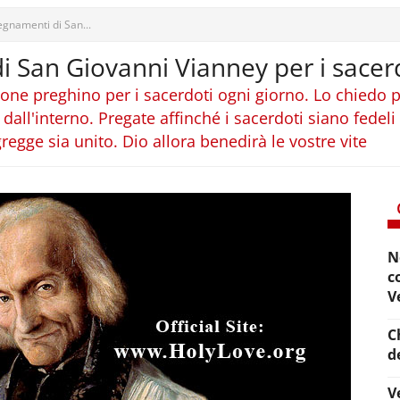
segnamenti di San...
di San Giovanni Vianney per i sacer
one preghino per i sacerdoti ogni giorno. Lo chiedo 
 dall'interno. Pregate affinché i sacerdoti siano fedeli
gregge sia unito. Dio allora benedirà le vostre vite
N
c
V
C
d
V