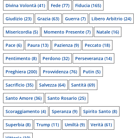
Divina Volontà
(41)
Fede
(77)
Fiducia
(165)
Giudizio
(23)
Grazia
(63)
Guerra
(7)
Libero Arbitrio
(24)
Misericordia
(5)
Momento Presente
(7)
Natale
(16)
Pace
(6)
Paura
(13)
Pazienza
(9)
Peccato
(18)
Pentimento
(8)
Perdono
(32)
Perseveranza
(14)
Preghiera
(200)
Provvidenza
(76)
Putin
(5)
Sacrificio
(35)
Salvezza
(64)
Santità
(69)
Santo Amore
(36)
Santo Rosario
(25)
Scoraggiamento
(4)
Speranza
(9)
Spirito Santo
(8)
Superbia
(8)
Trump
(11)
Umiltà
(9)
Verità
(61)
Vittoria
(10)