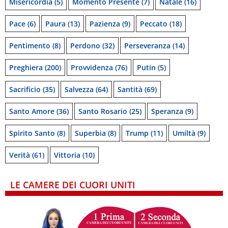
Misericordia
(5)
Momento Presente
(7)
Natale
(16)
Pace
(6)
Paura
(13)
Pazienza
(9)
Peccato
(18)
Pentimento
(8)
Perdono
(32)
Perseveranza
(14)
Preghiera
(200)
Provvidenza
(76)
Putin
(5)
Sacrificio
(35)
Salvezza
(64)
Santità
(69)
Santo Amore
(36)
Santo Rosario
(25)
Speranza
(9)
Spirito Santo
(8)
Superbia
(8)
Trump
(11)
Umiltà
(9)
Verità
(61)
Vittoria
(10)
LE CAMERE DEI CUORI UNITI