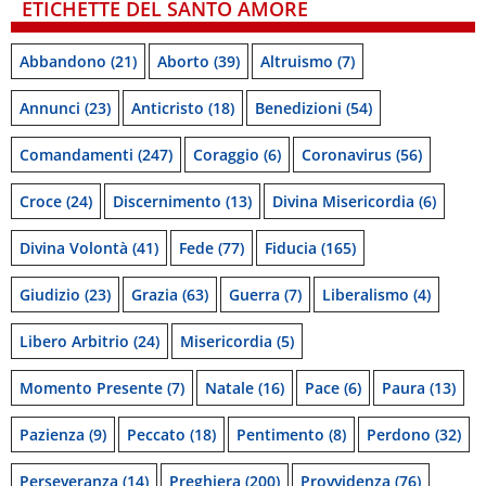
ETICHETTE DEL SANTO AMORE
Abbandono
(21)
Aborto
(39)
Altruismo
(7)
Annunci
(23)
Anticristo
(18)
Benedizioni
(54)
Comandamenti
(247)
Coraggio
(6)
Coronavirus
(56)
Croce
(24)
Discernimento
(13)
Divina Misericordia
(6)
Divina Volontà
(41)
Fede
(77)
Fiducia
(165)
Giudizio
(23)
Grazia
(63)
Guerra
(7)
Liberalismo
(4)
Libero Arbitrio
(24)
Misericordia
(5)
Momento Presente
(7)
Natale
(16)
Pace
(6)
Paura
(13)
Pazienza
(9)
Peccato
(18)
Pentimento
(8)
Perdono
(32)
Perseveranza
(14)
Preghiera
(200)
Provvidenza
(76)