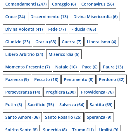
Comandamenti
(247)
Coraggio
(6)
Coronavirus
(56)
Croce
(24)
Discernimento
(13)
Divina Misericordia
(6)
Divina Volontà
(41)
Fede
(77)
Fiducia
(165)
Giudizio
(23)
Grazia
(63)
Guerra
(7)
Liberalismo
(4)
Libero Arbitrio
(24)
Misericordia
(5)
Momento Presente
(7)
Natale
(16)
Pace
(6)
Paura
(13)
Pazienza
(9)
Peccato
(18)
Pentimento
(8)
Perdono
(32)
Perseveranza
(14)
Preghiera
(200)
Provvidenza
(76)
Putin
(5)
Sacrificio
(35)
Salvezza
(64)
Santità
(69)
Santo Amore
(36)
Santo Rosario
(25)
Speranza
(9)
Spirito Santo
(8)
Superbia
(8)
Trump
(11)
Umiltà
(9)