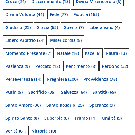
Croce
(24)
Discernimento
(13)
Divina Misericordia
(6)
Divina Volontà
(41)
Fede
(77)
Fiducia
(165)
Giudizio
(23)
Grazia
(63)
Guerra
(7)
Liberalismo
(4)
Libero Arbitrio
(24)
Misericordia
(5)
Momento Presente
(7)
Natale
(16)
Pace
(6)
Paura
(13)
Pazienza
(9)
Peccato
(18)
Pentimento
(8)
Perdono
(32)
Perseveranza
(14)
Preghiera
(200)
Provvidenza
(76)
Putin
(5)
Sacrificio
(35)
Salvezza
(64)
Santità
(69)
Santo Amore
(36)
Santo Rosario
(25)
Speranza
(9)
Spirito Santo
(8)
Superbia
(8)
Trump
(11)
Umiltà
(9)
Verità
(61)
Vittoria
(10)