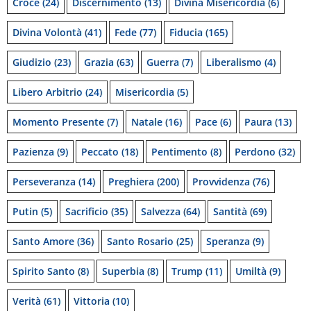
Croce
(24)
Discernimento
(13)
Divina Misericordia
(6)
Divina Volontà
(41)
Fede
(77)
Fiducia
(165)
Giudizio
(23)
Grazia
(63)
Guerra
(7)
Liberalismo
(4)
Libero Arbitrio
(24)
Misericordia
(5)
Momento Presente
(7)
Natale
(16)
Pace
(6)
Paura
(13)
Pazienza
(9)
Peccato
(18)
Pentimento
(8)
Perdono
(32)
Perseveranza
(14)
Preghiera
(200)
Provvidenza
(76)
Putin
(5)
Sacrificio
(35)
Salvezza
(64)
Santità
(69)
Santo Amore
(36)
Santo Rosario
(25)
Speranza
(9)
Spirito Santo
(8)
Superbia
(8)
Trump
(11)
Umiltà
(9)
Verità
(61)
Vittoria
(10)