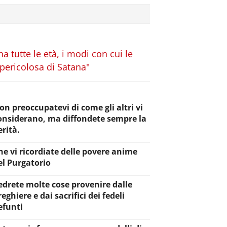
a tutte le età, i modi con cui le
 pericolosa di Satana"
on preoccupatevi di come gli altri vi
onsiderano, ma diffondete sempre la
erità.
he vi ricordiate delle povere anime
el Purgatorio
edrete molte cose provenire dalle
reghiere e dai sacrifici dei fedeli
efunti