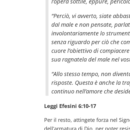
l’opera sottile, eppure, perico
“Perciò, vi avverto, siate abba
dal male e non pensate, parlat
involontariamente lo strument
senza riguardo per ciò che co
cuore l’obiettivo di compiacere
sua ragnatela del male nel vos
“Allo stesso tempo, non divent
risposte. Questa è anche la tra
continuo nell’amore che deside
Leggi Efesini 6:10-17
Per il resto, attingete forza nel Sig
dell’armatura di Dio, per poter resis