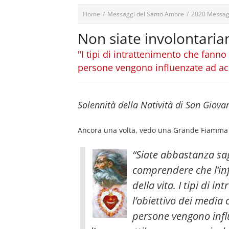
Home
/
Messaggi del Santo Amore
/
2020 Messag
Non siate involontari
"I tipi di intrattenimento che fanno
persone vengono influenzate ad acce
Solennità della Natività di San Giova
Ancora una volta, vedo una Grande Fiamma ch
“Siate abbastanza sag
comprendere che l’in
della vita. I tipi di 
l’obiettivo dei media 
persone vengono influ