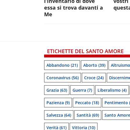
l’inventario di dove
vostri
essa si trova davanti a
quest
Me
ETICHETTE DEL SANTO AMORE
Abbandono
(21)
Aborto
(39)
Altruism
Coronavirus
(56)
Croce
(24)
Discernim
Grazia
(63)
Guerra
(7)
Liberalismo
(4)
Pazienza
(9)
Peccato
(18)
Pentimento
(
Salvezza
(64)
Santità
(69)
Santo Amor
Verità
(61)
Vittoria
(10)