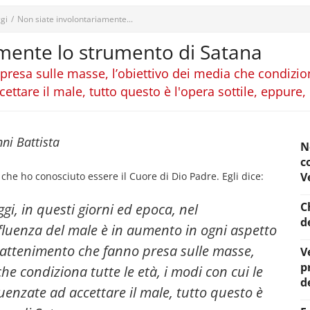
gi
/
Non siate involontariamente...
amente lo strumento di Satana
 presa sulle masse, l’obiettivo dei media che condizion
ttare il male, tutto questo è l'opera sottile, eppure,
nni Battista
N
c
e ho conosciuto essere il Cuore di Dio Padre. Egli dice:
V
C
gi, in questi giorni ed epoca, nel
d
fluenza del male è in aumento in ogni aspetto
intrattenimento che fanno presa sulle masse,
V
p
che condiziona tutte le età, i modi con cui le
d
enzate ad accettare il male, tutto questo è