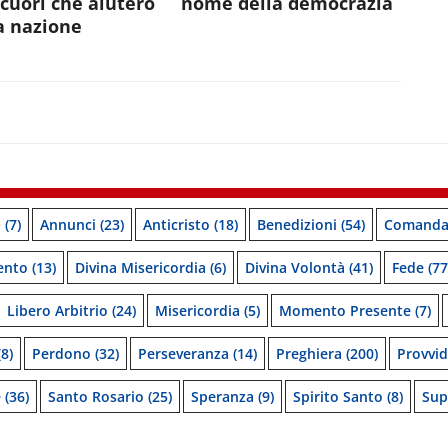
 cuori che aiuterò
nome della democrazia
a nazione
o
(7)
Annunci
(23)
Anticristo
(18)
Benedizioni
(54)
Comanda
ento
(13)
Divina Misericordia
(6)
Divina Volontà
(41)
Fede
(77
Libero Arbitrio
(24)
Misericordia
(5)
Momento Presente
(7)
8)
Perdono
(32)
Perseveranza
(14)
Preghiera
(200)
Provvi
e
(36)
Santo Rosario
(25)
Speranza
(9)
Spirito Santo
(8)
Sup