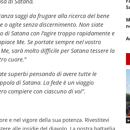
losa di Satana
.
F
S
stanza saggi da frugare alla ricerca del bene
M
e o agite senza discernimento. Non siate
n
o di Satana con l’agire troppo rapidamente e
A
mpiace Me. Se portate sempre nel vostro
 Me, sarà molto difficile per Satana tessere la
tro cuore.”
ate superbi pensando di avere tutte le
ppola di Satana. La fede è un viaggio
ro compiere con ciascuno di voi”.
nore e nel vigore della sua potenza. Rivestitevi
tere alle insidie del diavolo. La nostra battaglia