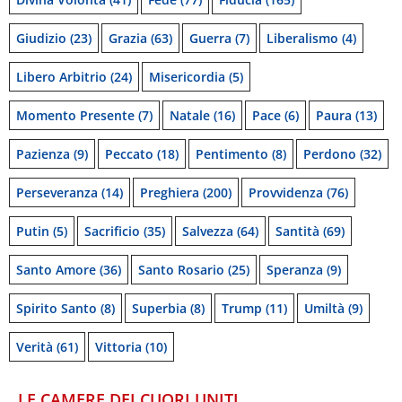
Giudizio
(23)
Grazia
(63)
Guerra
(7)
Liberalismo
(4)
Libero Arbitrio
(24)
Misericordia
(5)
Momento Presente
(7)
Natale
(16)
Pace
(6)
Paura
(13)
Pazienza
(9)
Peccato
(18)
Pentimento
(8)
Perdono
(32)
Perseveranza
(14)
Preghiera
(200)
Provvidenza
(76)
Putin
(5)
Sacrificio
(35)
Salvezza
(64)
Santità
(69)
Santo Amore
(36)
Santo Rosario
(25)
Speranza
(9)
Spirito Santo
(8)
Superbia
(8)
Trump
(11)
Umiltà
(9)
Verità
(61)
Vittoria
(10)
LE CAMERE DEI CUORI UNITI