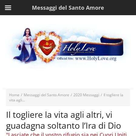
Messaggi del Santo Amore
Home
/
Messaggi del Santo Amore
/
2020 Messaggi
/
Il togliere la
vita agli...
Il togliere la vita agli altri, vi
guadagna soltanto l’Ira di Dio
"Lasciate che il vostro rifugio sia nei Cuori Uniti