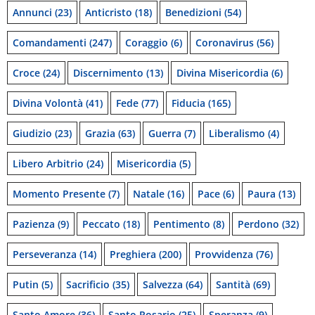
Annunci
(23)
Anticristo
(18)
Benedizioni
(54)
Comandamenti
(247)
Coraggio
(6)
Coronavirus
(56)
Croce
(24)
Discernimento
(13)
Divina Misericordia
(6)
Divina Volontà
(41)
Fede
(77)
Fiducia
(165)
Giudizio
(23)
Grazia
(63)
Guerra
(7)
Liberalismo
(4)
Libero Arbitrio
(24)
Misericordia
(5)
Momento Presente
(7)
Natale
(16)
Pace
(6)
Paura
(13)
Pazienza
(9)
Peccato
(18)
Pentimento
(8)
Perdono
(32)
Perseveranza
(14)
Preghiera
(200)
Provvidenza
(76)
Putin
(5)
Sacrificio
(35)
Salvezza
(64)
Santità
(69)
Santo Amore
(36)
Santo Rosario
(25)
Speranza
(9)