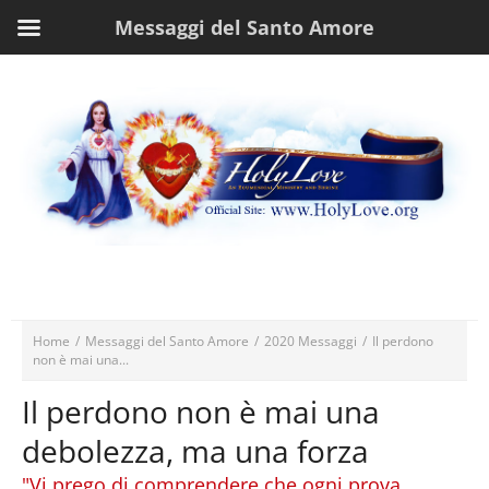
Messaggi del Santo Amore
Home
/
Messaggi del Santo Amore
/
2020 Messaggi
/
Il perdono
non è mai una...
Il perdono non è mai una
debolezza, ma una forza
"Vi prego di comprendere che ogni prova