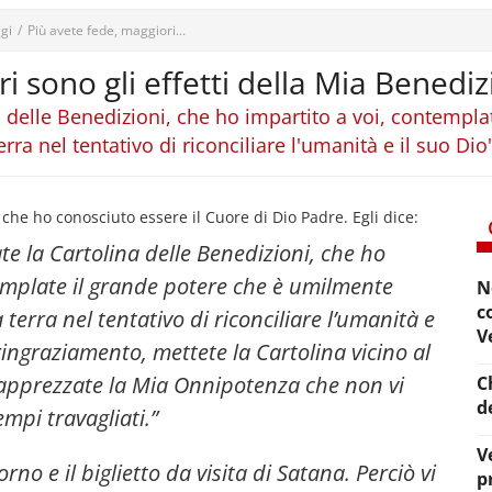
gi
/
Più avete fede, maggiori...
i sono gli effetti della Mia Benediz
a delle Benedizioni, che ho impartito a voi, contempla
rra nel tentativo di riconciliare l'umanità e il suo Dio
e ho conosciuto essere il Cuore di Dio Padre. Egli dice:
te la Cartolina delle Benedizioni, che ho
emplate il grande potere che è umilmente
N
c
a terra nel tentativo di riconciliare l’umanità e
V
 ringraziamento, mettete la Cartolina vicino al
pprezzate la Mia Onnipotenza che non vi
C
d
mpi travagliati.”
V
rno e il biglietto da visita di Satana. Perciò vi
p