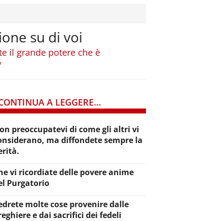
ione su di voi
te il grande potere che è
"
CONTINUA A LEGGERE...
on preoccupatevi di come gli altri vi
onsiderano, ma diffondete sempre la
erità.
he vi ricordiate delle povere anime
el Purgatorio
edrete molte cose provenire dalle
reghiere e dai sacrifici dei fedeli