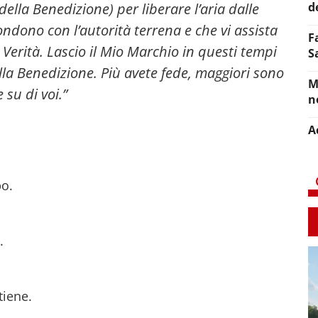
ella Benedizione) per liberare l’aria dalle
d
ndono con l’autorità terrena e che vi assista
F
Verità. Lascio il Mio Marchio in questi tempi
S
lla Benedizione. Più avete fede, maggiori sono
M
 su di voi.”
n
A
po.
.
tiene.