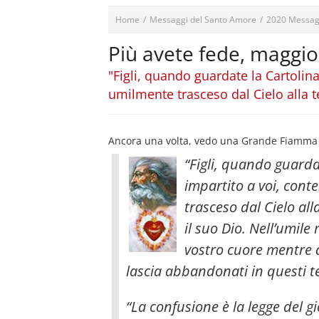
Home
/
Messaggi del Santo Amore
/
2020 Messag
Più avete fede, maggior
"Figli, quando guardate la Cartolin
umilmente trasceso dal Cielo alla te
Ancora una volta, vedo una Grande Fiamma ch
“Figli, quando guarda
impartito a voi, cont
trasceso dal Cielo all
il suo Dio. Nell’umile
vostro cuore
mentre a
lascia abbandonati in questi te
“La confusione è la legge del gio