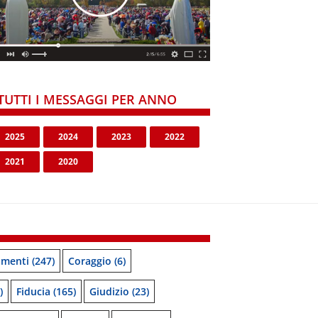
TUTTI I MESSAGGI PER ANNO
2025
2024
2023
2022
2021
2020
menti
(247)
Coraggio
(6)
)
Fiducia
(165)
Giudizio
(23)