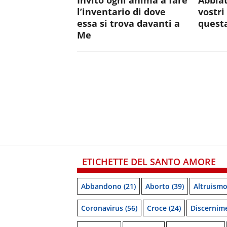
Invito ogni anima a fare
Abbiat
l’inventario di dove
vostri
essa si trova davanti a
quest
Me
ETICHETTE DEL SANTO AMORE
Abbandono
(21)
Aborto
(39)
Altruism
Coronavirus
(56)
Croce
(24)
Discernim