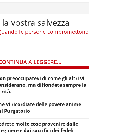
 la vostra salvezza
o. Quando le persone compromettono
CONTINUA A LEGGERE...
on preoccupatevi di come gli altri vi
onsiderano, ma diffondete sempre la
erità.
he vi ricordiate delle povere anime
el Purgatorio
edrete molte cose provenire dalle
reghiere e dai sacrifici dei fedeli