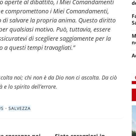
no aperte al dibattito, i Miei Comandamenti
d
one compromettono i Miei Comandamenti,
F
o di salvare la propria anima. Questo diritto
S
r qualsiasi motivo. Può, tuttavia, essere
M
ssicuratevi di scegliere saggiamente per la
n
 a questi tempi travagliati.”
A
olta noi; chi non è da Dio non ci ascolta. Da ciò
 e lo spirito dell’errore.
US
•
SALVEZZA