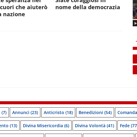
e speranza nei
Siate coraggiosi in
 cuori che aiuterò
nome della democrazia
a nazione
o
(7)
Annunci
(23)
Anticristo
(18)
Benedizioni
(54)
Comanda
ento
(13)
Divina Misericordia
(6)
Divina Volontà
(41)
Fede
(77