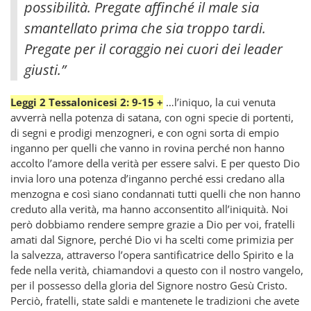
possibilità. Pregate affinché il male sia
smantellato prima che sia troppo tardi.
Pregate per il coraggio nei cuori dei leader
giusti.”
Leggi 2 Tessalonicesi 2: 9-15 +
…l’iniquo, la cui venuta
avverrà nella potenza di satana, con ogni specie di portenti,
di segni e prodigi menzogneri, e con ogni sorta di empio
inganno per quelli che vanno in rovina perché non hanno
accolto l’amore della verità per essere salvi. E per questo Dio
invia loro una potenza d’inganno perché essi credano alla
menzogna e così siano condannati tutti quelli che non hanno
creduto alla verità, ma hanno acconsentito all’iniquità. Noi
però dobbiamo rendere sempre grazie a Dio per voi, fratelli
amati dal Signore, perché Dio vi ha scelti come primizia per
la salvezza, attraverso l’opera santificatrice dello Spirito e la
fede nella verità, chiamandovi a questo con il nostro vangelo,
per il possesso della gloria del Signore nostro Gesù Cristo.
Perciò, fratelli, state saldi e mantenete le tradizioni che avete