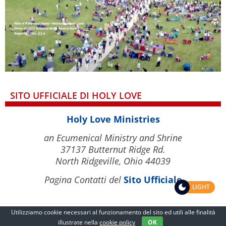
SITO UFFICIALE DI HOLY LOVE
Holy Love Ministries
an Ecumenical Ministry and Shrine
37137 Butternut Ridge Rd.
North Ridgeville, Ohio 44039
Pagina Contatti del
Sito Ufficiale
LIGHT
Utilizziamo cookie necessari al funzionamento del sito ed utili alle finalità
illustrate nella
cookie policy
OK