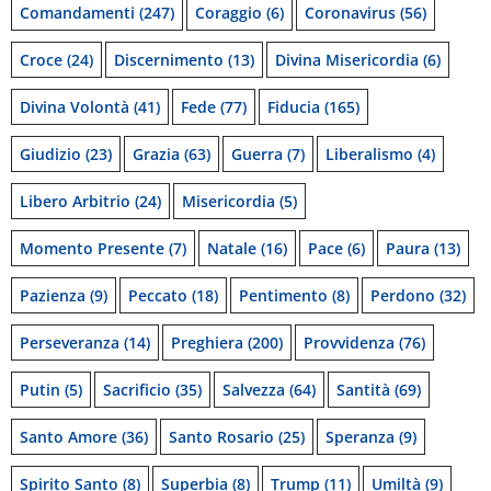
Comandamenti
(247)
Coraggio
(6)
Coronavirus
(56)
Croce
(24)
Discernimento
(13)
Divina Misericordia
(6)
Divina Volontà
(41)
Fede
(77)
Fiducia
(165)
Giudizio
(23)
Grazia
(63)
Guerra
(7)
Liberalismo
(4)
Libero Arbitrio
(24)
Misericordia
(5)
Momento Presente
(7)
Natale
(16)
Pace
(6)
Paura
(13)
Pazienza
(9)
Peccato
(18)
Pentimento
(8)
Perdono
(32)
Perseveranza
(14)
Preghiera
(200)
Provvidenza
(76)
Putin
(5)
Sacrificio
(35)
Salvezza
(64)
Santità
(69)
Santo Amore
(36)
Santo Rosario
(25)
Speranza
(9)
Spirito Santo
(8)
Superbia
(8)
Trump
(11)
Umiltà
(9)