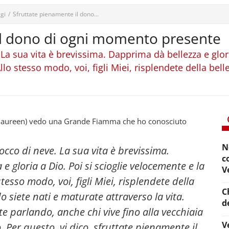
gi
/
Sfruttate pienamente il dono...
il dono di ogni momento presente
. La sua vita è brevissima. Dapprima dà bellezza e glori
Allo stesso modo, voi, figli Miei, risplendete della bel
(Maureen) vedo una Grande Fiamma che ho conosciuto
N
fiocco di neve. La sua vita è brevissima.
c
 gloria a Dio. Poi si scioglie velocemente e la
V
 stesso modo, voi, figli Miei, risplendete della
C
o siete nati e maturate attraverso la vita.
d
te parlando, anche chi vive fino alla vecchiaia
V
er questo, vi dico, sfruttate pienamente il