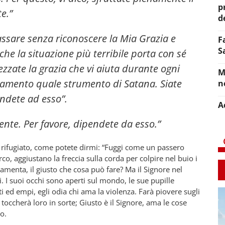
p
e.”
d
assare senza riconoscere la Mia Grazia e
F
S
che la situazione più terribile porta con sé
zzate la grazia che vi aiuta durante ogni
M
giamento quale strumento di Satana. Siate
n
ondete ad esso”.
A
nte. Per favore, dipendete da esso.”
rifugiato, come potete dirmi: “Fuggi come un passero
co, aggiustano la freccia sulla corda per colpire nel buio i
amenta, il giusto che cosa può fare? Ma il Signore nel
li. I suoi occhi sono aperti sul mondo, le sue pupille
i ed empi, egli odia chi ama la violenza. Farà piovere sugli
toccherà loro in sorte; Giusto è il Signore, ama le cose
to.