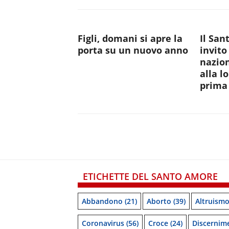
Figli, domani si apre la
Il San
porta su un nuovo anno
invito
nazion
alla l
prima 
ETICHETTE DEL SANTO AMORE
Abbandono
(21)
Aborto
(39)
Altruism
Coronavirus
(56)
Croce
(24)
Discernim