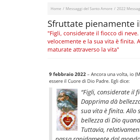
Home
/
Messaggi del Santo Amore
/
2022 Messag
Sfruttate pienamente 
"Figli, considerate il fiocco di neve
velocemente e la sua vita è finita. 
maturate attraverso la vita"
9 febbraio 2022
– Ancora una volta, io 
essere il Cuore di Dio Padre. Egli dice:
“Figli, considerate il 
Dapprima dà bellezza e
sua vita è finita. Allo
bellezza di Dio quand
Tuttavia, relativamen
passa rapidamente dal mondo. P