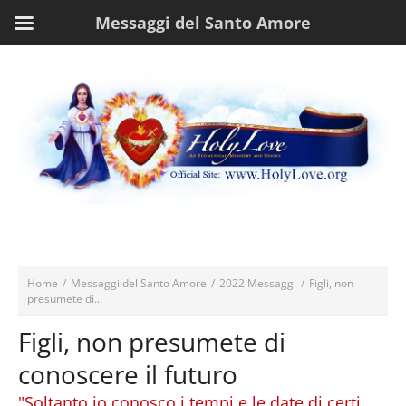
Messaggi del Santo Amore
Home
/
Messaggi del Santo Amore
/
2022 Messaggi
/
Figli, non
presumete di...
Figli, non presumete di
conoscere il futuro
"Soltanto io conosco i tempi e le date di certi