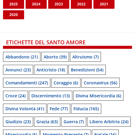
2025
2024
2023
2022
2021
2020
ETICHETTE DEL SANTO AMORE
Abbandono
(21)
Aborto
(39)
Altruismo
(7)
Annunci
(23)
Anticristo
(18)
Benedizioni
(54)
Comandamenti
(247)
Coraggio
(6)
Coronavirus
(56)
Croce
(24)
Discernimento
(13)
Divina Misericordia
(6)
Divina Volontà
(41)
Fede
(77)
Fiducia
(165)
Giudizio
(23)
Grazia
(63)
Guerra
(7)
Libero Arbitrio
(24)
Misericordia
(5)
Momento Presente
(7)
Natale
(16)