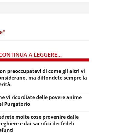
e"
CONTINUA A LEGGERE...
on preoccupatevi di come gli altri vi
onsiderano, ma diffondete sempre la
erità.
he vi ricordiate delle povere anime
el Purgatorio
edrete molte cose provenire dalle
reghiere e dai sacrifici dei fedeli
efunti