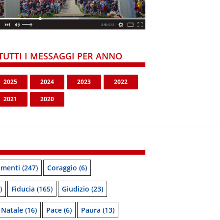
TUTTI I MESSAGGI PER ANNO
2025
2024
2023
2022
2021
2020
menti
(247)
Coraggio
(6)
)
Fiducia
(165)
Giudizio
(23)
Natale
(16)
Pace
(6)
Paura
(13)