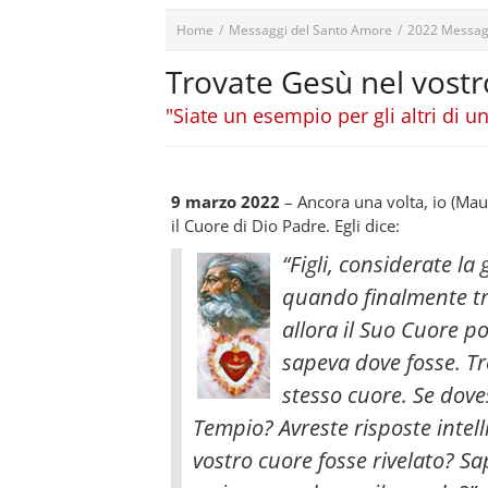
Home
/
Messaggi del Santo Amore
/
2022 Messag
Trovate Gesù nel vostr
"Siate un esempio per gli altri di 
9 marzo 2022
– Ancora una volta, io (Ma
il Cuore di Dio Padre. Egli dice:
“Figli, considerate l
quando finalmente tro
allora il Suo Cuore p
sapeva dove fosse. T
stesso cuore.
Se doves
Tempio? Avreste risposte intel
vostro cuore fosse rivelato? Sa