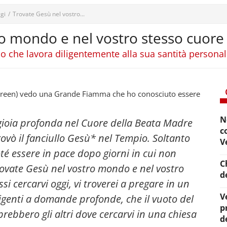
gi
/
Trovate Gesù nel vostro...
o mondo e nel vostro stesso cuore
uno che lavora diligentemente alla sua santità personal
ureen) vedo una Grande Fiamma che ho conosciuto essere
N
a gioia profonda nel Cuore della Beata Madre
c
vò il fanciullo Gesù* nel Tempio. Soltanto
V
oté essere in pace dopo giorni in cui non
C
rovate Gesù nel vostro mondo e nel vostro
d
si cercarvi oggi, vi troverei a pregare in un
V
ligenti a domande profonde, che il vuoto del
p
prebbero gli altri dove cercarvi in una chiesa
d