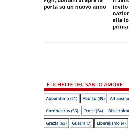
Figli, domani si apre la
Il San
porta su un nuovo anno
invito
nazion
alla l
prima 
ETICHETTE DEL SANTO AMORE
Abbandono
(21)
Aborto
(39)
Altruism
Coronavirus
(56)
Croce
(24)
Discernim
Grazia
(63)
Guerra
(7)
Liberalismo
(4)