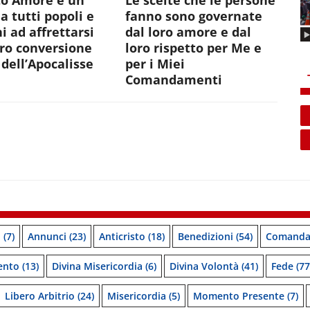
to Amore è un
Le scelte che le persone
 a tutti popoli e
fanno sono governate
i ad affrettarsi
dal loro amore e dal
oro conversione
loro rispetto per Me e
dell’Apocalisse
per i Miei
Comandamenti
o
(7)
Annunci
(23)
Anticristo
(18)
Benedizioni
(54)
Comanda
ento
(13)
Divina Misericordia
(6)
Divina Volontà
(41)
Fede
(77
Libero Arbitrio
(24)
Misericordia
(5)
Momento Presente
(7)