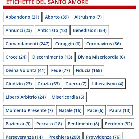
ETICHETTE DEL SANTO AMORE
Abbandono
(21)
Aborto
(39)
Altruismo
(7)
Annunci
(23)
Anticristo
(18)
Benedizioni
(54)
Comandamenti
(247)
Coraggio
(6)
Coronavirus
(56)
Croce
(24)
Discernimento
(13)
Divina Misericordia
(6)
Divina Volontà
(41)
Fede
(77)
Fiducia
(165)
Giudizio
(23)
Grazia
(63)
Guerra
(7)
Liberalismo
(4)
Libero Arbitrio
(24)
Misericordia
(5)
Momento Presente
(7)
Natale
(16)
Pace
(6)
Paura
(13)
Pazienza
(9)
Peccato
(18)
Pentimento
(8)
Perdono
(32)
Perseveranza
(14)
Preghiera
(200)
Provvidenza
(76)