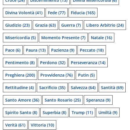
Croce
(24)
Discernimento
(13)
Divina Misericordia
(6)
Divina Volontà
(41)
Fede
(77)
Fiducia
(165)
Giudizio
(23)
Grazia
(63)
Guerra
(7)
Libero Arbitrio
(24)
Misericordia
(5)
Momento Presente
(7)
Natale
(16)
Pace
(6)
Paura
(13)
Pazienza
(9)
Peccato
(18)
Pentimento
(8)
Perdono
(32)
Perseveranza
(14)
Preghiera
(200)
Provvidenza
(76)
Putin
(5)
Rettitudine
(4)
Sacrificio
(35)
Salvezza
(64)
Santità
(69)
Santo Amore
(36)
Santo Rosario
(25)
Speranza
(9)
Spirito Santo
(8)
Superbia
(8)
Trump
(11)
Umiltà
(9)
Verità
(61)
Vittoria
(10)