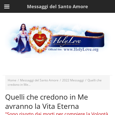
Messaggi del Santo Amore
Home
/
Messaggi del Santo Amore
/
2022 Messaggi
/
Quelli che
credono in Me...
Quelli che credono in Me
avranno la Vita Eterna
"Sono risorto dai morti per compiere la Volontà