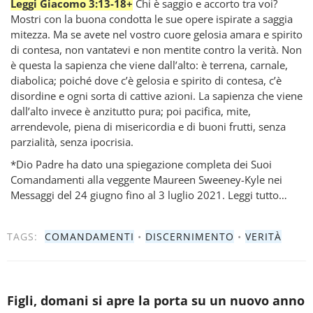
Leggi Giacomo 3:13-18+
Chi è saggio e accorto tra voi?
Mostri con la buona condotta le sue opere ispirate a saggia
mitezza. Ma se avete nel vostro cuore gelosia amara e spirito
di contesa, non vantatevi e non mentite contro la verità. Non
è questa la sapienza che viene dall’alto: è terrena, carnale,
diabolica; poiché dove c’è gelosia e spirito di contesa, c’è
disordine e ogni sorta di cattive azioni. La sapienza che viene
dall’alto invece è anzitutto pura; poi pacifica, mite,
arrendevole, piena di misericordia e di buoni frutti, senza
parzialità, senza ipocrisia.
*Dio Padre ha dato una spiegazione completa dei Suoi
Comandamenti alla veggente Maureen Sweeney-Kyle nei
Messaggi del 24 giugno fino al 3 luglio 2021. Leggi tutto…
TAGS:
COMANDAMENTI
•
DISCERNIMENTO
•
VERITÀ
Figli, domani si apre la porta su un nuovo anno