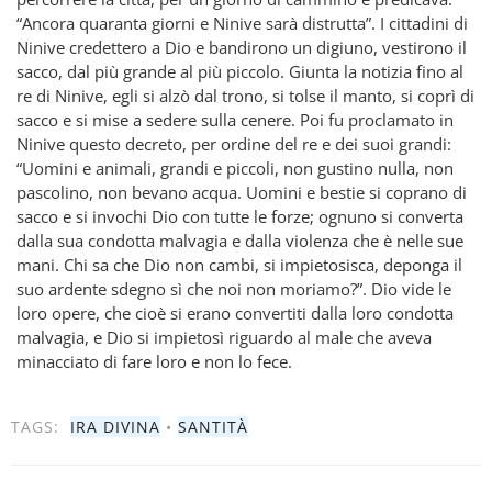
“Ancora quaranta giorni e Ninive sarà distrutta”. I cittadini di
Ninive credettero a Dio e bandirono un digiuno, vestirono il
sacco, dal più grande al più piccolo. Giunta la notizia fino al
re di Ninive, egli si alzò dal trono, si tolse il manto, si coprì di
sacco e si mise a sedere sulla cenere. Poi fu proclamato in
Ninive questo decreto, per ordine del re e dei suoi grandi:
“Uomini e animali, grandi e piccoli, non gustino nulla, non
pascolino, non bevano acqua. Uomini e bestie si coprano di
sacco e si invochi Dio con tutte le forze; ognuno si converta
dalla sua condotta malvagia e dalla violenza che è nelle sue
mani. Chi sa che Dio non cambi, si impietosisca, deponga il
suo ardente sdegno sì che noi non moriamo?”. Dio vide le
loro opere, che cioè si erano convertiti dalla loro condotta
malvagia, e Dio si impietosì riguardo al male che aveva
minacciato di fare loro e non lo fece.
TAGS:
IRA DIVINA
•
SANTITÀ