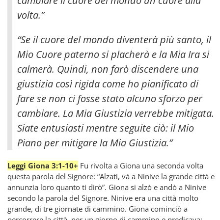
cambiare il cuore del mondo un cuore alla
volta.”
“Se il cuore del mondo diventerà più santo, il
Mio Cuore paterno si placherà e la Mia Ira si
calmerà. Quindi, non farò discendere una
giustizia così rigida come ho pianificato di
fare se non ci fosse stato alcuno sforzo per
cambiare. La Mia Giustizia verrebbe mitigata.
Siate entusiasti mentre seguite ciò: il Mio
Piano per mitigare la Mia Giustizia.”
Leggi Giona 3:1-10+
Fu rivolta a Giona una seconda volta
questa parola del Signore: “Alzati, và a Ninive la grande città e
annunzia loro quanto ti dirò”. Giona si alzò e andò a Ninive
secondo la parola del Signore. Ninive era una città molto
grande, di tre giornate di cammino. Giona cominciò a
percorrere la città, per un giorno di cammino e predicava: