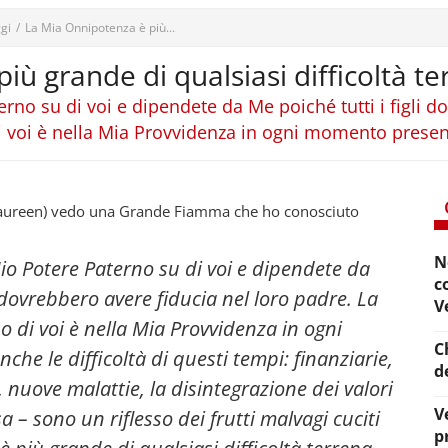
gi
/
La Mia Onnipotenza è più...
ù grande di qualsiasi difficoltà te
terno su di voi e dipendete da Me poiché tutti i figli 
i voi è nella Mia Provvidenza in ogni momento presen
Maureen) vedo una Grande Fiamma che ho conosciuto
N
 Mio Potere Paterno su di voi e dipendete da
c
i dovrebbero avere fiducia nel loro padre. La
V
 di voi è nella Mia Provvidenza in ogni
C
he le difficoltà di questi tempi: finanziarie,
d
, nuove malattie, la disintegrazione dei valori
V
a – sono un riflesso dei frutti malvagi cuciti
p