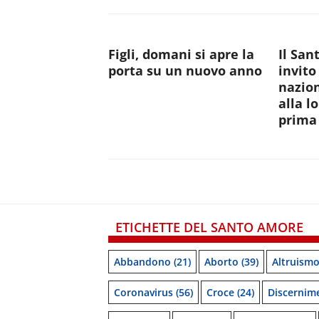
Figli, domani si apre la
Il San
porta su un nuovo anno
invito
nazion
alla l
prima 
ETICHETTE DEL SANTO AMORE
Abbandono
(21)
Aborto
(39)
Altruism
Coronavirus
(56)
Croce
(24)
Discernim