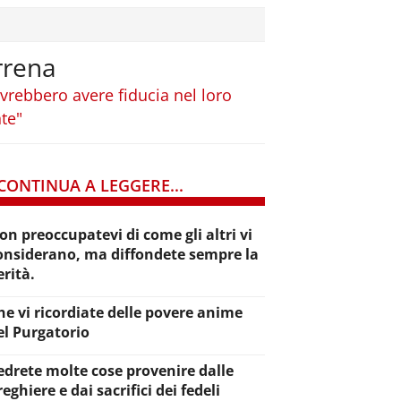
rrena
dovrebbero avere fiducia nel loro
te"
CONTINUA A LEGGERE...
on preoccupatevi di come gli altri vi
onsiderano, ma diffondete sempre la
erità.
he vi ricordiate delle povere anime
el Purgatorio
edrete molte cose provenire dalle
reghiere e dai sacrifici dei fedeli