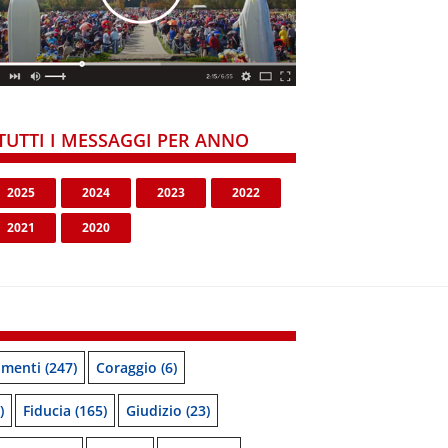
TUTTI I MESSAGGI PER ANNO
2025
2024
2023
2022
2021
2020
menti
(247)
Coraggio
(6)
)
Fiducia
(165)
Giudizio
(23)