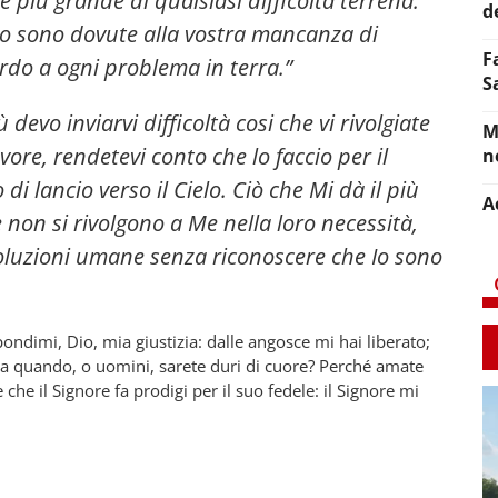
più grande di qualsiasi difficoltà terrena.
d
do sono dovute alla vostra mancanza di
F
ardo a ogni problema in terra.”
S
 devo inviarvi difficoltà cosi che vi rivolgiate
M
vore, rendetevi conto che lo faccio per il
n
i lancio verso il Cielo. Ciò che Mi dà il più
A
 non si rivolgono a Me nella loro necessità,
oluzioni umane senza riconoscere che Io sono
ondimi, Dio, mia giustizia: dalle angosce mi hai liberato;
o a quando, o uomini, sarete duri di cuore? Perché amate
he il Signore fa prodigi per il suo fedele: il Signore mi