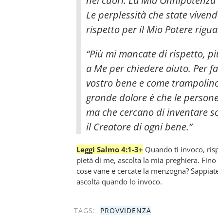
nei cuori.
La Mia Onnipotenza è 
Le perplessità che state viven
rispetto per il Mio Potere rigu
“Più mi mancate di rispetto, più
a Me per chiedere aiuto. Per fa
vostro bene e come trampolino d
grande dolore è che le persone
ma che cercano di inventare s
il Creatore di ogni bene.”
Leggi Salmo 4:1-3+
Quando ti invoco, risp
pietà di me, ascolta la mia preghiera. Fin
cose vane e cercate la menzogna? Sappiate c
ascolta quando lo invoco.
TAGS:
PROVVIDENZA