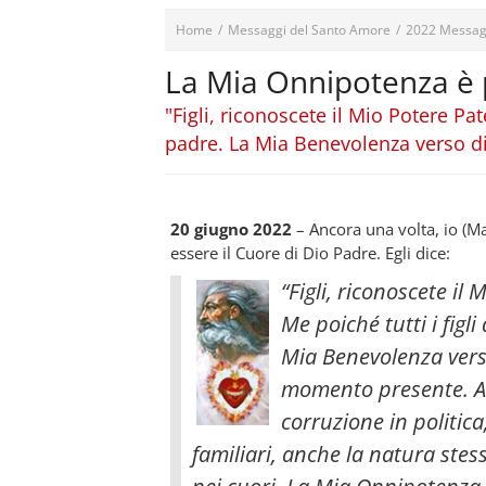
Home
/
Messaggi del Santo Amore
/
2022 Messag
La Mia Onnipotenza è pi
"Figli, riconoscete il Mio Potere Pa
padre. La Mia Benevolenza verso d
20 giugno 2022
– Ancora una volta, io (
essere il Cuore di Dio Padre. Egli dice:
“Figli, riconoscete il
Me poiché tutti i figl
Mia Benevolenza verso
momento presente. Anc
corruzione in politica
familiari, anche la natura stess