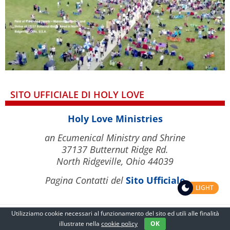
SITO UFFICIALE DI HOLY LOVE
Holy Love Ministries
an Ecumenical Ministry and Shrine
37137 Butternut Ridge Rd.
North Ridgeville, Ohio 44039
Pagina Contatti del
Sito Ufficiale
LIGHT
Utilizziamo cookie necessari al funzionamento del sito ed utili alle finalità
illustrate nella
cookie policy
OK