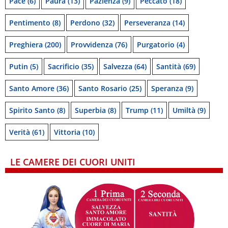
Pace
(6)
Paura
(13)
Pazienza
(9)
Peccato
(18)
Pentimento
(8)
Perdono
(32)
Perseveranza
(14)
Preghiera
(200)
Provvidenza
(76)
Purgatorio
(4)
Putin
(5)
Sacrificio
(35)
Salvezza
(64)
Santità
(69)
Santo Amore
(36)
Santo Rosario
(25)
Speranza
(9)
Spirito Santo
(8)
Superbia
(8)
Trump
(11)
Umiltà
(9)
Verità
(61)
Vittoria
(10)
LE CAMERE DEI CUORI UNITI