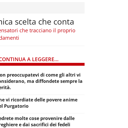
nica scelta che conta
nsatori che tracciano il proprio
andamenti
CONTINUA A LEGGERE...
on preoccupatevi di come gli altri vi
onsiderano, ma diffondete sempre la
erità.
he vi ricordiate delle povere anime
el Purgatorio
edrete molte cose provenire dalle
reghiere e dai sacrifici dei fedeli