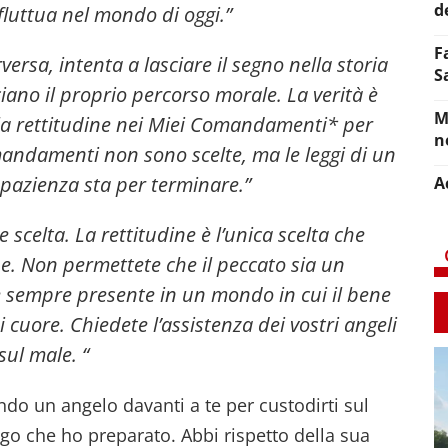
d
fluttua nel mondo di oggi.”
F
rsa, intenta a lasciare il segno nella storia
S
iano il proprio percorso morale. La verità è
M
ella rettitudine nei Miei Comandamenti* per
n
omandamenti non sono scelte, ma le leggi di un
 pazienza sta per terminare.”
A
 scelta. La rettitudine è l’unica scelta che
ene. Non permettete che il peccato sia un
è sempre presente in un mondo in cui il bene
cuore. Chiedete l’assistenza dei vostri angeli
sul male. “
do un angelo davanti a te per custodirti sul
go che ho preparato. Abbi rispetto della sua