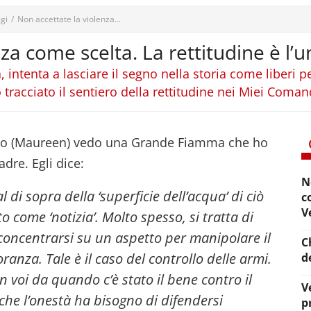
gi
/
Non accettate la violenza...
za come scelta. La rettitudine è l’u
intenta a lasciare il segno nella storia come liberi pe
 tracciato il sentiero della rettitudine nei Miei Com
 io (Maureen) vedo una Grande Fiamma che ho
dre. Egli dice:
N
 al di sopra della ‘superficie dell’acqua’ di ciò
c
V
o come ‘notizia’. Molto spesso, si tratta di
concentrarsi su un aspetto per manipolare il
C
anza. Tale è il caso del controllo delle armi.
d
n voi da quando c’è stato il bene contro il
V
 è che l’onestà ha bisogno di difendersi
p