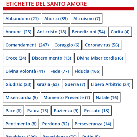
ETICHETTE DEL SANTO AMORE
Abbandono
(21)
Aborto
(39)
Altruismo
(7)
Annunci
(23)
Anticristo
(18)
Benedizioni
(54)
Carità
(4)
Comandamenti
(247)
Coraggio
(6)
Coronavirus
(56)
Croce
(24)
Discernimento
(13)
Divina Misericordia
(6)
Divina Volontà
(41)
Fede
(77)
Fiducia
(165)
Giudizio
(23)
Grazia
(63)
Guerra
(7)
Libero Arbitrio
(24)
Misericordia
(5)
Momento Presente
(7)
Natale
(16)
Pace
(6)
Paura
(13)
Pazienza
(9)
Peccato
(18)
Pentimento
(8)
Perdono
(32)
Perseveranza
(14)
Preghiera
(200)
Provvidenza
(76)
Putin
(5)