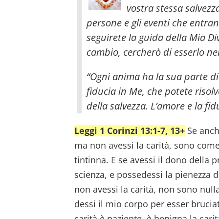
vostra stessa salvezz
persone e gli eventi che entrano
seguirete la guida della Mia Di
cambio, cercherò di esserlo nei
“Ogni anima ha la sua parte di 
fiducia in Me, che potete risolv
della salvezza. L’amore e la fi
Leggi 1 Corinzi 13:1-7, 13+
Se anche
ma non avessi la carità, sono com
tintinna. E se avessi il dono della pr
scienza, e possedessi la pienezza 
non avessi la carità, non sono nulla
dessi il mio corpo per esser bruciat
carità è paziente, è benigna la carit