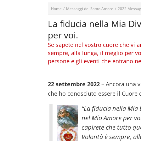
Home
/
Messaggi del Santo Amore
/
2022 Messag
La fiducia nella Mia D
per voi.
Se sapete nel vostro cuore che vi a
sempre, alla lunga, il meglio per v
persone e gli eventi che entrano nel
22 settembre 2022
– Ancora una v
che ho conosciuto essere il Cuore d
“La fiducia nella Mia
nel Mio Amore per voi
capirete che tutto qu
Volontà è sempre, alla