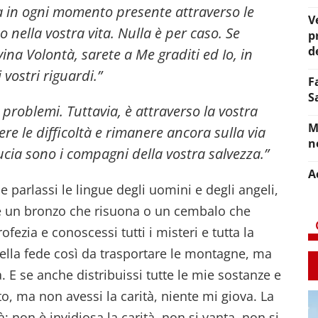
a in ogni momento presente attraverso le
V
 nella vostra vita. Nulla è per caso. Se
p
d
vina Volontà, sarete a Me graditi ed Io, in
 vostri riguardi.”
F
S
problemi. Tuttavia, è attraverso la vostra
M
ere le difficoltà e rimanere ancora sulla via
n
ducia sono i compagni della vostra salvezza.”
A
 parlassi le lingue degli uomini e degli angeli,
e un bronzo che risuona o un cembalo che
ofezia e conoscessi tutti i misteri e tutta la
della fede così da trasportare le montagne, ma
. E se anche distribuissi tutte le mie sostanze e
o, ma non avessi la carità, niente mi giova. La
à; non è invidiosa la carità, non si vanta, non si