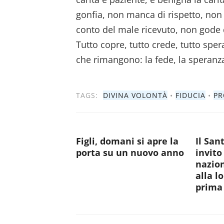
gonfia, non manca di rispetto, non 
conto del male ricevuto, non gode d
Tutto copre, tutto crede, tutto spe
che rimangono: la fede, la speranza 
TAGS:
DIVINA VOLONTÀ
•
FIDUCIA
•
PR
Figli, domani si apre la
Il San
porta su un nuovo anno
invito
nazion
alla l
prima 