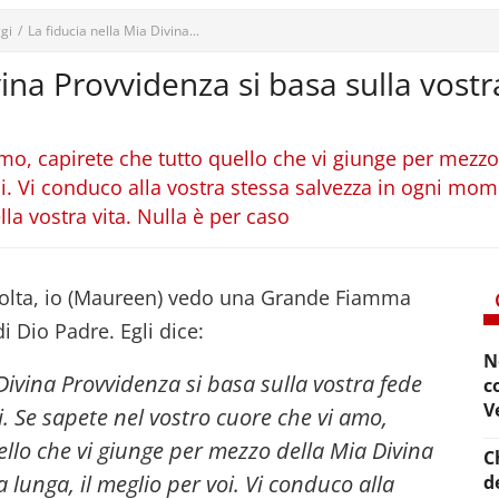
gi
/
La fiducia nella Mia Divina...
ivina Provvidenza si basa sulla vos
mo, capirete che tutto quello che vi giunge per mezzo
oi. Vi conduco alla vostra stessa salvezza in ogni mo
la vostra vita. Nulla è per caso
olta, io (Maureen) vedo una Grande Fiamma
i Dio Padre. Egli dice:
N
 Divina Provvidenza si basa sulla vostra fede
c
V
. Se sapete nel vostro cuore che vi amo,
ello che vi giunge per mezzo della Mia Divina
C
 lunga, il meglio per voi.
Vi conduco alla
d